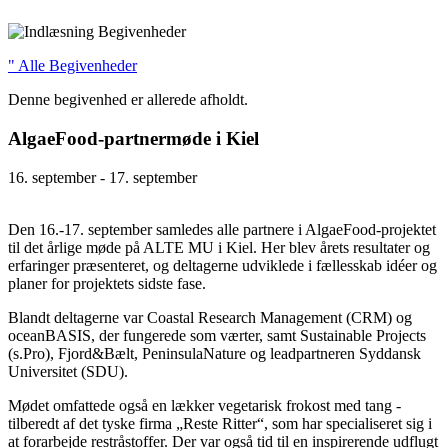
" Alle Begivenheder
Denne begivenhed er allerede afholdt.
AlgaeFood-partnermøde i Kiel
16. september
-
17. september
Den 16.-17. september samledes alle partnere i AlgaeFood-projektet
til det årlige møde på ALTE MU i Kiel. Her blev årets resultater og
erfaringer præsenteret, og deltagerne udviklede i fællesskab idéer og
planer for projektets sidste fase.
Blandt deltagerne var Coastal Research Management (CRM) og
oceanBASIS, der fungerede som værter, samt Sustainable Projects
(s.Pro), Fjord&Bælt, PeninsulaNature og leadpartneren Syddansk
Universitet (SDU).
Mødet omfattede også en lækker vegetarisk frokost med tang -
tilberedt af det tyske firma „Reste Ritter“, som har specialiseret sig i
at forarbejde restråstoffer. Der var også tid til en inspirerende udflugt